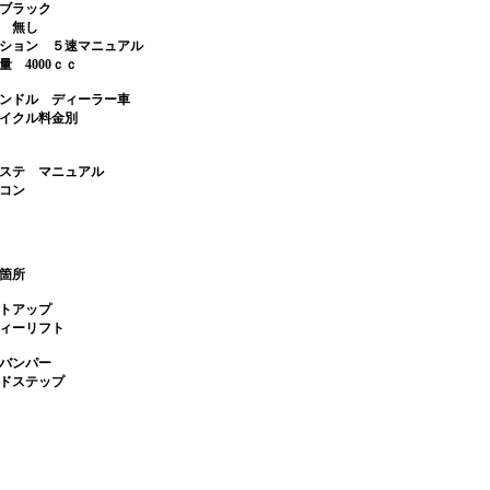
 ブラック
 無し
ション ５速マニュアル
量 4000ｃｃ
ハンドル ディーラー車
サイクル料金別
ステ マニュアル
アコン
箇所
トアップ
ィーリフト
バンパー
ドステップ