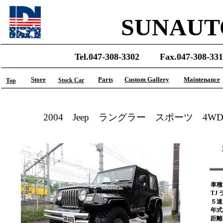
SUNAUT
Tel.047-308-3302 Fax.047-308-331
Store
Parts
Custom Gallery
Maintenance
Stock Car
Top
2004 Jeep ラングラー スポーツ 
車
TJ
５速
年式
距