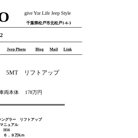
O
give Yor Life Jeep Style
千葉県松戸市北松戸1-6-3
2
Jeep Photo
Blog
Mail
Link
4WD 5MT リフトアップ
車両本体 178万円
種
 ラングラー リフトアップ
マニュアル
 H16
離 ６．９万Kｍ