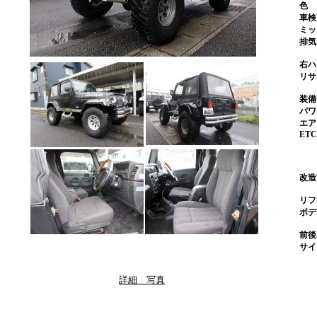
色
車検
ミッ
排気
右
リ
装備
パワ
エ
ETC
改造
リフ
ボデ
前後
サイ
詳細 写真